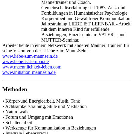
Männertrainer und Coach,
Gemeinschaftserfahrung seit 1983. Aus- und
Fortbildungen in Humanistischer Psychologie,
Körperarbeit und Gewaltfreier Kommunikation.
Jahrestraining LIEBE IST LERNBAR - Arbeit
mit dem Inneren Kind für erfüllende
Beziehungen, Einzelseminare VATER – und
MUTTER-Seminar.
Arbeitet heute in einem Netzwerk mit anderen Männer-Trainern für
seine Vision von der „Liebe zum Mann-Sein“.
www.liebe-zum-mannsein.de
www.liebe-ist-lernbar.de
www.maennlichkeit-leben.com
www.initiation-mannsein.de
Methoden
• Körper-und Energiearbeit, Musik, Tanz
• Achtsamkeitstraining, Stille und Meditation
• Nature walk
• Forum und Umgang mit Emotionen
• Schattenarbeit
• Werkzeuge für Kommunikation in Beziehungen
• Integrale Lebenspraxis