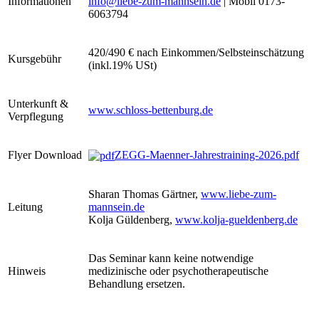
Informationen
info@liebe-zum-mannsein.de
| Mobil 0173-
6063794
420/490 € nach Einkommen/Selbsteinschätzung
Kursgebühr
(inkl.19% USt)
Unterkunft &
www.schloss-bettenburg.de
Verpflegung
Flyer Download
ZEGG-Maenner-Jahrestraining-2026.pdf
Sharan Thomas Gärtner,
www.liebe-zum-
Leitung
mannsein.de
Kolja Güldenberg,
www.kolja-gueldenberg.de
Das Seminar kann keine notwendige
Hinweis
medizinische oder psychotherapeutische
Behandlung ersetzen.