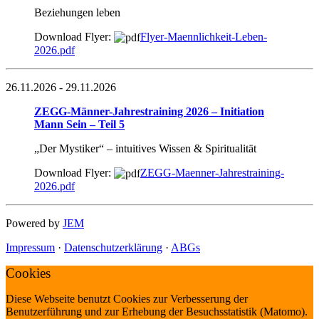
Beziehungen leben
Download Flyer:
Flyer-Maennlichkeit-Leben-
2026.pdf
26.11.2026
- 29.11.2026
ZEGG-Männer-Jahrestraining 2026 – Initiation
Mann Sein – Teil 5
„Der Mystiker“ – intuitives Wissen & Spiritualität
Download Flyer:
ZEGG-Maenner-Jahrestraining-
2026.pdf
Powered by
JEM
Impressum
·
Datenschutzerklärung
·
ABGs
Cookies
Diese Webseite benutzt Cookies zur Verbesserung der
Benutzerführung und zur Erhebung der Besuchsstatistik (Matomo).